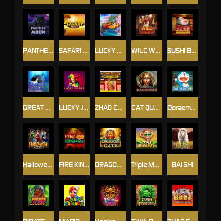
PANTHER MOON
SAFARI HEAT
LUCKY BEASTS
WILD WEST
SUSHI BONANZA
GREAT BLUE
LUCKY JOKER 5
ZHAO CAI JIN BAO
CAT QUEEN
Doraemon
Halloween Fortune
FIRE KINGDOM
DRAGON GATE
Triple Monkey
BAI SHI