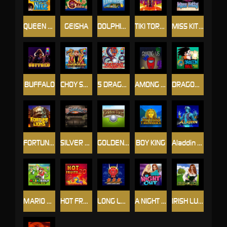
QUEEN OF THE NILE
GEISHA
DOLPHIN TREASURE
TIKI TORCH
MISS KITTY
BUFFALO
CHOY SUN DOA
5 DRAGONS
AMONG US
DRAGON BALL
FORTUNE LIONS
SILVER BULLET
GOLDEN TOUR
BOY KING
Aladdin Wishes
MARIO GOLF
HOT FRUITS 20
LONG LONG LONG
A NIGHT OUT
IRISH LUCK