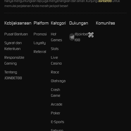
hanya menguntungkan tapi juga menyenangkan dan aman. Kunjungi
Joinbet88
untuk
memulai perjalanan Anda meraih jackpot besar!
Kebijaksanaan
Platform
Kategori
Dukungan
Komunitas
Pusat Bantuan
Promosi
Hot
@joinbet
Games
t88
Syarat dan
Loyalty
Ketentuan
Slots
Referral
Responsible
Live
Gaming
Casino
Tentang
Race
JOINBET88
Olahraga
Crash
Game
Arcade
Poker
E-Sports
Sabung