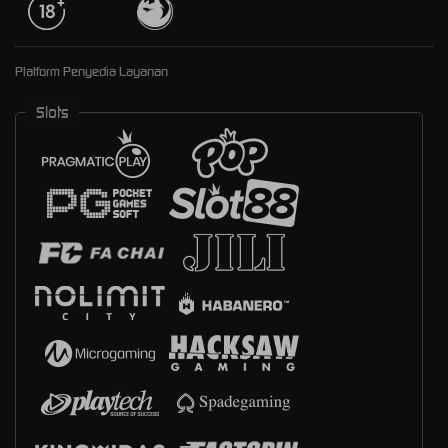
Platform Penyedia Layanan
Slots