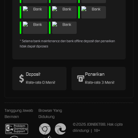
* Selama bank maintenance dan bank offline deposit dan penarikan
tidak dapat diproses
Deposit
Penarikan
Rata-rata 0 Menit
Rata-rata 3 Menit
Tanggung Jawab
Browser Yang
Bermain
Didukung
©2026 JOINBET88. Hak cipta
dilindungi | 18+