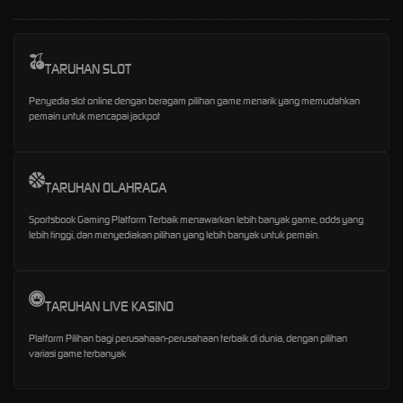
TARUHAN SLOT
Penyedia slot online dengan beragam pilihan game menarik yang memudahkan
pemain untuk mencapai jackpot
TARUHAN OLAHRAGA
Sportsbook Gaming Platform Terbaik menawarkan lebih banyak game, odds yang
lebih tinggi, dan menyediakan pilihan yang lebih banyak untuk pemain.
TARUHAN LIVE KASINO
Platform Pilihan bagi perusahaan-perusahaan terbaik di dunia, dengan pilihan
variasi game terbanyak