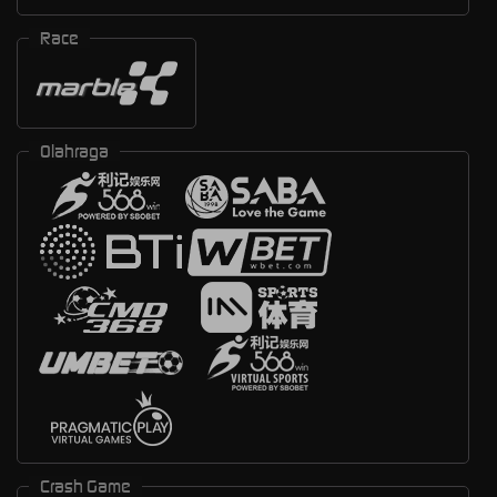
Race
Olahraga
Crash Game