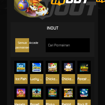
INOUT
Semua
Arcade
permainan
Ice Fish
Lucky Ducky
Chicken Road 2.0
Chicken Road
Forest Arrow
Hamster Run
Penalty Unlimited
Plinko Aztec
Rabbit Road
Rock Paper Scissors