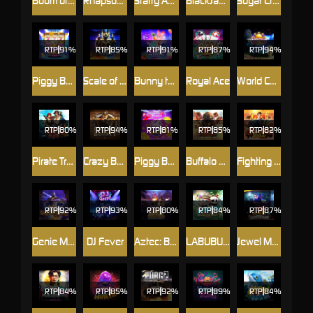
Boom of Prosperity
Rhapsody of Muertos
Starry Adventure
BlackJack21
Sugar Crush
RTP
91%
RTP
85%
RTP
91%
RTP
87%
RTP
94%
Piggy Bank Gold
Scale of Heaven: Anubis
Bunny to the Moon
Royal Ace
World Cup Final
RTP
80%
RTP
94%
RTP
81%
RTP
85%
RTP
82%
Pirate Treasure Hunt
Crazy Bounty
Piggy Bank Gold 2
Buffalo Rush HIGHROLLER
Fighting Bull
RTP
92%
RTP
93%
RTP
80%
RTP
84%
RTP
87%
Genie Mystery
DJ Fever
Aztec: Bonus Hunt
LABUBU: Fall In Wild
Jewel Mastermind
RTP
84%
RTP
85%
RTP
92%
RTP
89%
RTP
84%