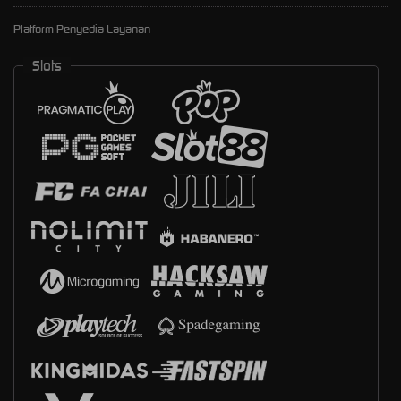
Platform Penyedia Layanan
Slots