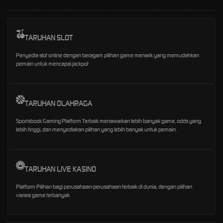
TARUHAN SLOT
Penyedia slot online dengan beragam pilihan game menarik yang memudahkan
pemain untuk mencapai jackpot
TARUHAN OLAHRAGA
Sportsbook Gaming Platform Terbaik menawarkan lebih banyak game, odds yang
lebih tinggi, dan menyediakan pilihan yang lebih banyak untuk pemain.
TARUHAN LIVE KASINO
Platform Pilihan bagi perusahaan-perusahaan terbaik di dunia, dengan pilihan
variasi game terbanyak