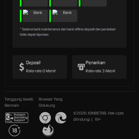
* Selama bank maintenance dan bank offline deposit dan penarikan
tidak dapat diproses
Deposit
Penarikan
Rata-rata 0 Menit
Rata-rata 3 Menit
Tanggung Jawab
Browser Yang
Bermain
Didukung
©2026 JOINBET88. Hak cipta
dilindungi | 18+