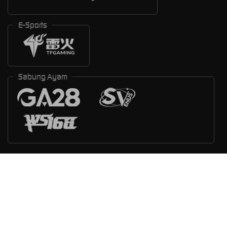
E-Sports
Sabung Ayam