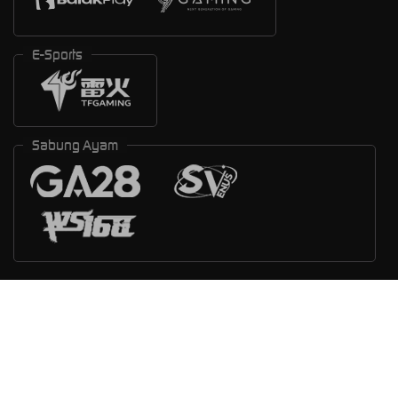
E-Sports
Sabung Ayam