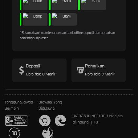
* Selama bank maintenance dan bank offline deposit dan penarikan
tidak dapat diproses
Deposit
Penarikan
Rata-rata 0 Menit
Rata-rata 3 Menit
Tanggung Jawab
Browser Yang
Bermain
Didukung
©2026 JOINBET88. Hak cipta
dilindungi | 18+