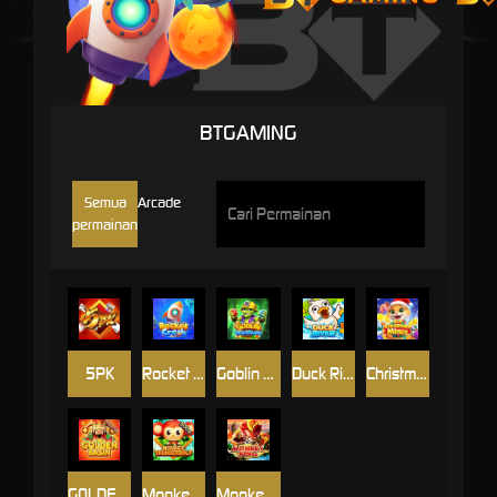
BTGAMING
Semua
Arcade
permainan
5PK
Rocket Crash
Goblin Treasure
Duck River
Christmas Mines
GOLDEN BASIN
Monkey Thunderbolt
Monkey King