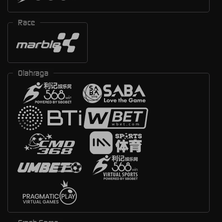
Race
Olahraga