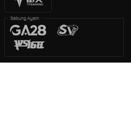
Sabung Ayam