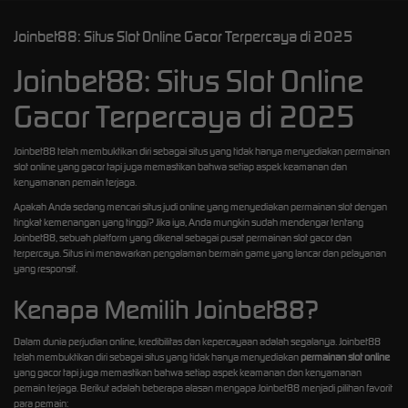
Joinbet88: Situs Slot Online Gacor Terpercaya di 2025
Joinbet88: Situs Slot Online
Gacor Terpercaya di 2025
Joinbet88 telah membuktikan diri sebagai situs yang tidak hanya menyediakan permainan
slot online yang gacor tapi juga memastikan bahwa setiap aspek keamanan dan
kenyamanan pemain terjaga.
Apakah Anda sedang mencari situs judi online yang menyediakan permainan slot dengan
tingkat kemenangan yang tinggi? Jika iya, Anda mungkin sudah mendengar tentang
Joinbet88, sebuah platform yang dikenal sebagai pusat permainan slot gacor dan
terpercaya. Situs ini menawarkan pengalaman bermain game yang lancar dan pelayanan
yang responsif.
Kenapa Memilih Joinbet88?
Dalam dunia perjudian online, kredibilitas dan kepercayaan adalah segalanya. Joinbet88
telah membuktikan diri sebagai situs yang tidak hanya menyediakan
permainan slot online
yang gacor tapi juga memastikan bahwa setiap aspek keamanan dan kenyamanan
pemain terjaga. Berikut adalah beberapa alasan mengapa Joinbet88 menjadi pilihan favorit
para pemain: