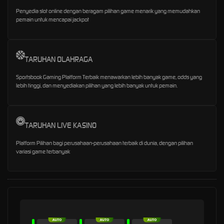
Penyedia slot online dengan beragam pilihan game menarik yang memudahkan
pemain untuk mencapai jackpot
TARUHAN OLAHRAGA
Sportsbook Gaming Platform Terbaik menawarkan lebih banyak game, odds yang
lebih tinggi, dan menyediakan pilihan yang lebih banyak untuk pemain.
TARUHAN LIVE KASINO
Platform Pilihan bagi perusahaan-perusahaan terbaik di dunia, dengan pilihan
variasi game terbanyak