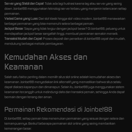
Server yang Stabil dan Cepat
: Tidak ada lagi frustrasi karena lag atau server yang sering
down. Joinbet88 menggunakan teknologi server terbaru yang menjamin kelancaran setiap
permainan.
Variasi Game yang Luas
: Dari slot klasik hingga slot video modern, Joinbet88 menawarkan
berbagai permainan yang bisa memenuhi selera berbagai pemain.
Jackpot Besar
: Siapa yang tidak tergiur dengan jackpot besar? Di Joinbet88, peluang untuk
mendapatkan jackpot besar sangatlah tinggi, membuat permainan semakin menarik.
Transaksi Mudah dan Cepat
: Proses deposit dan penarikan di Joinbet88 cepat dan mudah,
mendukung berbagai metode pembayaran.
Kemudahan Akses dan
Keamanan
Salah satu faktor penting dalam memilih situs slot online adalah kemudahan akses dan
keamanan. Joinbet88 menyediakan link alternatif yang memastikan bahwa situs selalu
dapat diakses kapanpun dan dimanapun. Selain itu, Joinbet88 juga menggunakan sistem
keamanan tercanggih untuk melindungi data dan transaksi pemain, sehingga Anda dapat
bermain dengan tenang dan aman.
Permainan Rekomendasi di Joinbet88
Di Joinbet88, setiap pemain bisa menemukan permainan yang sesuai dengan selera dan
kemampuannya. Berikut beberapa permainan slot online yang sering memberikan
kemenangan besar: