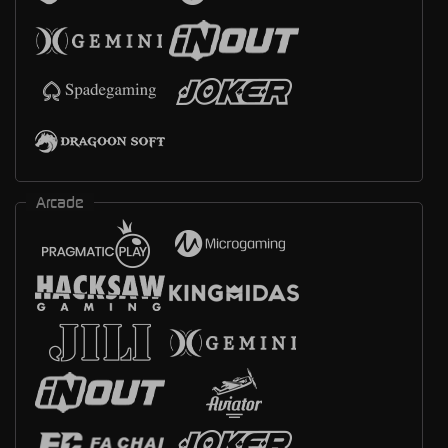
Arcade