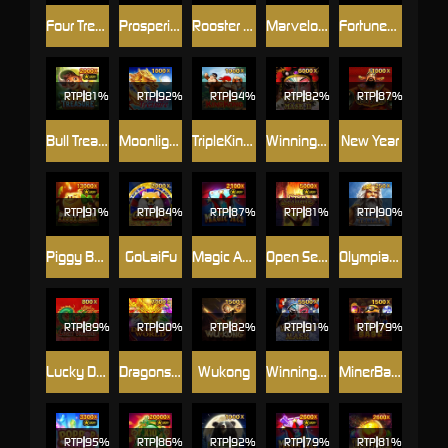
Four Treasures
Prosperity Tiger
Rooster In Love
MarvelousIV
FortuneHorse
RTP
81%
RTP
92%
RTP
94%
RTP
82%
RTP
87%
Bull Treasure
Moonlight Treasure
TripleKingKong
Winning Mask II
New Year
RTP
91%
RTP
84%
RTP
87%
RTP
81%
RTP
90%
Piggy Bank
GoLaiFu
Magic Ace
Open Sesame Mega
Olympian Temple
RTP
89%
RTP
90%
RTP
82%
RTP
91%
RTP
79%
Lucky Dragons
DragonsWorld
Wukong
Winning Mask
MinerBabe
RTP
95%
RTP
86%
RTP
92%
RTP
79%
RTP
81%