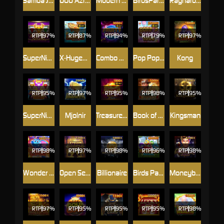
Samba Jewel
UGO Aztec Gold
Modern Gods
BirdsParty
Ragnarok : Thor VS Loki
RTP
97%
RTP
87%
RTP
94%
RTP
79%
RTP
97%
SuperNiubi
X-Huge_Fishin' Fever X-Huge
Combo Fruity Bonanza Combo
Pop Pop Candy 1000
Kong
RTP
95%
RTP
97%
RTP
95%
RTP
98%
RTP
95%
SuperNiubiDeluxe
Mjolnir
TreasureBowl
Book of Mystery
Kingsman
RTP
98%
RTP
97%
RTP
98%
RTP
96%
RTP
98%
Wonder Elephant
Open Sesame
Billionaire
Birds Party Deluxe
Moneybags Man
RTP
97%
RTP
95%
RTP
95%
RTP
95%
RTP
98%